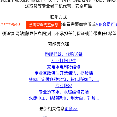
送取货等专业老司机代驾，安全可靠
联系方式
1****9640
(查看需要80金币或
VIP会员可
点击查看完整信息
须谨慎.网站(藤县信息网)对此不承担任何保证或连带责任! 希
可能感兴趣
跑腿代驾，代购送餐
专业打扫卫生
家电水电制冷维修
专业家政保洁开荒保洁，擦玻璃
纱窗厂定做各种纱窗，软包防盗门，...
专业搬家
专业透下水，水暖维修安装
水暖电工，钻眼砸墙，刮大白，乳胶...
最新相关信息
更多>>