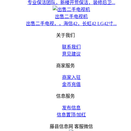
专业保洁团队，新楼开荒保洁，装修后卫...
出售二手电视机
出售二手电视，，海信42，长虹42 LG42寸...
关于我们
联系我们
意见建议
商家服务
商家入驻
金币充值
信息服务
发布信息
信息置顶/加红
藤县信息网 客服微信