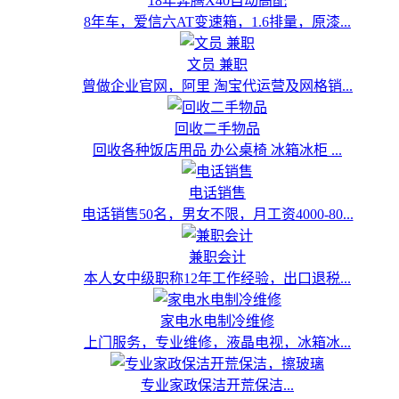
18年奔腾X40自动高配
8年车，爱信六AT变速箱，1.6排量，原漆...
文员 兼职
曾做企业官网，阿里 淘宝代运营及网格销...
回收二手物品
回收各种饭店用品 办公桌椅 冰箱冰柜 ...
电话销售
电话销售50名，男女不限，月工资4000-80...
兼职会计
本人女中级职称12年工作经验，出口退税...
家电水电制冷维修
上门服务，专业维修，液晶电视，冰箱冰...
专业家政保洁开荒保洁...