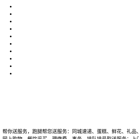
帮你送服务，跑腿帮您送服务：同城速递、蛋糕、鲜花、礼品
网上购物、餐饮采买、理缴费、事务、排队排号取送服务：上