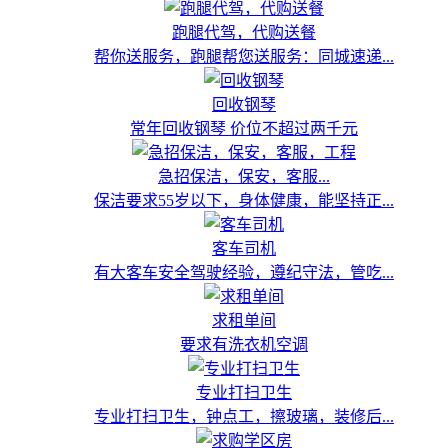
跑腿代驾，代购送餐
帮你送服务，跑腿帮您送服务：同城速递...
回收钢琴
常年回收钢琴 价位不超过两千元
急招保洁，保安，客服...
保洁要求55岁以下，身体健康，能坚持正...
客车司机
有大客车安全驾驶经验，遵纪守法，管吃...
求租单间
要求有洗衣机空调
专业打扫卫生
专业打扫卫生，钟点工，擦玻璃，装修后...