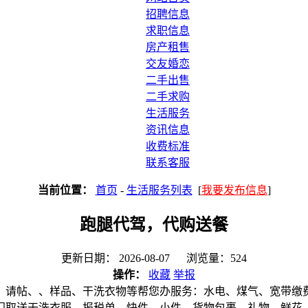
招聘信息
求职信息
房产租售
交友婚恋
二手出售
二手求购
生活服务
资讯信息
收费标准
联系客服
当前位置：
首页
-
生活服务列表
[
我要发布信息
]
跑腿代驾，代购送餐
更新日期： 2026-08-07 浏览量：524
操作：
收藏
举报
、请帖、、样品、干洗衣物等帮您办服务：水电、煤气、宽带缴
门取送干洗衣服、报税单、快件、小件、货物包裹、礼物、鲜花