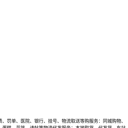
费、罚单、医院、银行、挂号、物流取送等购服务：同城购物、
、蛋糕、花篮、请帖等物流代发服务：本地取货、代发货、车站